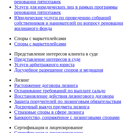
реновации пятиэтажек
Услуги для юридических лиц в рамках программы
реновации пятиэтажек
Юридические услуги по проведению собраний
собственников и нанимателей по вопросу реновации
жилищного фонда
Споры с маркетплейсами
Споры с маркетплейсами
Представление интересов клиента в суде
Представление интересов в суде
Услуги арбитражного юриста
Досудебное разрешение споров и медиация
Лизинг
Расторжение договора лизинга
Оспаривание требований по выплате сальдо
Восстановление действия лизингового договора
Защита поручителей по лизинговым обязательствам
Досрочный выкуп предмета лизинга
Страховые споры в сфере лизинга
Банкротство, сопряжённое с лизинговыми спорами
Сертификация и лицензирование
Сертификация и лицензирование