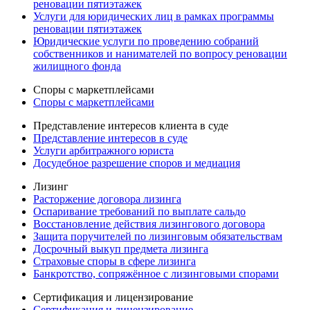
реновации пятиэтажек
Услуги для юридических лиц в рамках программы
реновации пятиэтажек
Юридические услуги по проведению собраний
собственников и нанимателей по вопросу реновации
жилищного фонда
Споры с маркетплейсами
Споры с маркетплейсами
Представление интересов клиента в суде
Представление интересов в суде
Услуги арбитражного юриста
Досудебное разрешение споров и медиация
Лизинг
Расторжение договора лизинга
Оспаривание требований по выплате сальдо
Восстановление действия лизингового договора
Защита поручителей по лизинговым обязательствам
Досрочный выкуп предмета лизинга
Страховые споры в сфере лизинга
Банкротство, сопряжённое с лизинговыми спорами
Сертификация и лицензирование
Сертификация и лицензирование