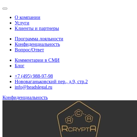
О компании
Услуги
Клиенты и партнеры
Программа лояльности
Конфиденциальность
Вопрос/Ответ
Комментарии в СМИ
Блог
+7 (495) 988-97-98
Нововаганьковский пер., д.9, стр.2
info@headslegal.ru
Конфиденциальность