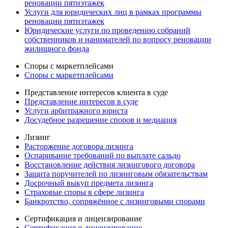
реновации пятиэтажек
Услуги для юридических лиц в рамках программы
реновации пятиэтажек
Юридические услуги по проведению собраний
собственников и нанимателей по вопросу реновации
жилищного фонда
Споры с маркетплейсами
Споры с маркетплейсами
Представление интересов клиента в суде
Представление интересов в суде
Услуги арбитражного юриста
Досудебное разрешение споров и медиация
Лизинг
Расторжение договора лизинга
Оспаривание требований по выплате сальдо
Восстановление действия лизингового договора
Защита поручителей по лизинговым обязательствам
Досрочный выкуп предмета лизинга
Страховые споры в сфере лизинга
Банкротство, сопряжённое с лизинговыми спорами
Сертификация и лицензирование
Сертификация и лицензирование