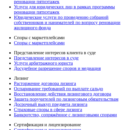
реновации пятиэтажек
Услуги для юридических лиц в рамках программы
реновации пятиэтажек
Юридические услуги по проведению собраний
собственников и нанимателей по вопросу реновации
жилищного фонда
Споры с маркетплейсами
Споры с маркетплейсами
Представление интересов клиента в суде
Представление интересов в суде
Услуги арбитражного юриста
Досудебное разрешение споров и медиация
Лизинг
Расторжение договора лизинга
Оспаривание требований по выплате сальдо
Восстановление действия лизингового договора
Защита поручителей по лизинговым обязательствам
Досрочный выкуп предмета лизинга
Страховые споры в сфере лизинга
Банкротство, сопряжённое с лизинговыми спорами
Сертификация и лицензирование
Сертификация и лицензирование