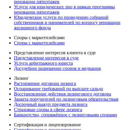
реновации пятиэтажек
Услуги для юридических лиц в рамках программы
реновации пятиэтажек
Юридические услуги по проведению собраний
собственников и нанимателей по вопросу реновации
жилищного фонда
Споры с маркетплейсами
Споры с маркетплейсами
Представление интересов клиента в суде
Представление интересов в суде
Услуги арбитражного юриста
Досудебное разрешение споров и медиация
Лизинг
Расторжение договора лизинга
Оспаривание требований по выплате сальдо
Восстановление действия лизингового договора
Защита поручителей по лизинговым обязательствам
Досрочный выкуп предмета лизинга
Страховые споры в сфере лизинга
Банкротство, сопряжённое с лизинговыми спорами
Сертификация и лицензирование
Сертификация и лицензирование