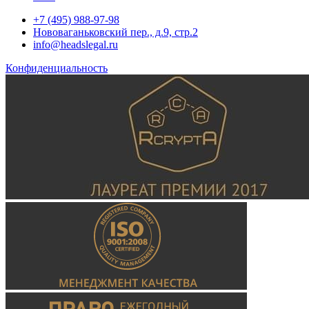
+7 (495) 988-97-98
Нововаганьковский пер., д.9, стр.2
info@headslegal.ru
Конфиденциальность