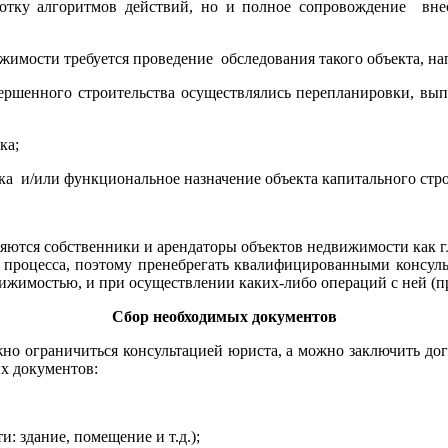
аботку алгоритмов действий, но и полное сопровождение вн
жимости требуется проведение обследования такого объекта, нап
вершенного строительства осуществлялись перепланировки, вып
ка;
ка и/или функциональное назначение объекта капитального стро
яются собственники и арендаторы объектов недвижимости как гл
о процесса, поэтому пренебрегать квалифицированными консул
жимостью, и при осуществлении каких-либо операций с ней (прод
Сбор необходимых документов
 ограничиться консультацией юриста, а можно заключить дого
ых документов:
: здание, помещение и т.д.);