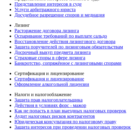
Представление интересов в суде
Услуги арбитражного юриста
Досудебное разрешение споров и медиация
Лизинг
Расторжение договора лизинга
Оспаривание требований по выплате сальдо
Восстановление действия лизингового договора
Защита поручителей по лизинговым обязательствам
Досрочный выкуп предмета лизинга
Страховые споры в сфере лизинга
Банкротство, сопряжённое с лизинговыми спорами
Сертификация и лицензирование
Сертификация и лицензирование
Оформление алкогольной лицензии
Налоги и налогооблажение
Защита прав налогоплательщика
Действия в условиях форс - мажор
Как не попасть в план выездных налоговых проверок
Аудит налоговых рисков контрагентов
Юридическая консультация по налоговому праву
Защита интересов при проведении налоговых проверок