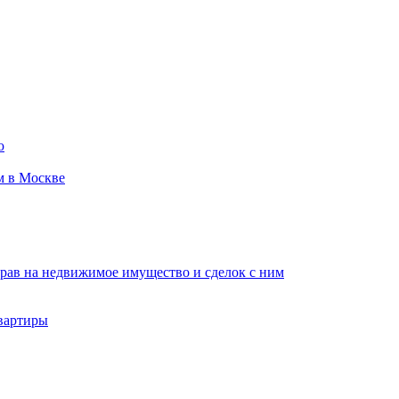
ю
м в Москве
рав на недвижимое имущество и сделок с ним
вартиры