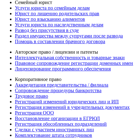
Семейный юрист
Услуги юриста по семейным делам
Юрист по лишению родительских прав
Юрист по взысканию алиментов
Услуги юриста по наследственным делам
Развод без присутствия в суде
Раздел имущества между супругами после развода
Помощь в составлении брачного договора
Авторское право / лицензии и патенты
Интеллектуальная собственность и товарные знаки
Правовое сопровождение регистрации доменных имен
Лицензирование программного обеспечения
Корпоративное право
Аккредитация представительства / филиала
Сопровождение процедуры банкротства
Трудовое право
Регистраций изменений юридических лиц и ИП
Регистрация изменений в учредительных документах
Регистрация ООО
Восстановление организации в ЕГРЮЛ
Регистрация обособленных подразделений
Сделки с участием иностранных лиц
Комплектование штата сотрудников