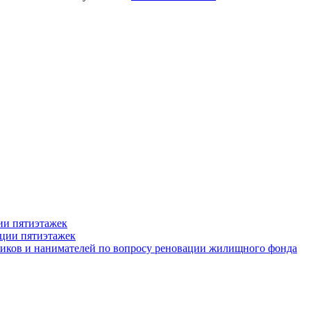
ии пятиэтажек
ации пятиэтажек
иков и нанимателей по вопросу реновации жилищного фонда