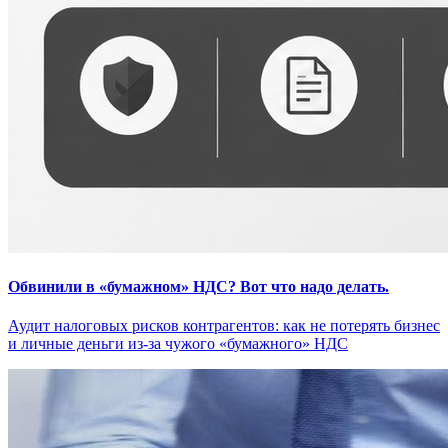
Обвинили в «бумажном» НДС? Вот что надо делать.
Аудит налоговых рисков контрагентов: как не потерять бизнес
и личные деньги из-за чужого «бумажного» НДС