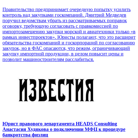
Правительство предпринимает очередную попытку усилить
контроль над закупками госкомпаний. Дмитрий Медведев
поручил ведомствам убрать из рассматриваемых поправок
оговорку, требующую согласовать с правкомиссией по
импортозамещению закупки морской и авиатехники только «в
рамках инвестпроектов». Юристы полагают, что это расширит
обязательства госкомпаний и госкорпораций по согласованию
закупок, но в ФАС опасаются, что режим, ограничивающий
закупку импортной продукции, в целом повысит цены и
позволит машиностроителям расслабиться.
Юрист правового департамента HEADS Consulting
Анастасия Худякова о подключении МФЦ к процедуре
банкротства физлиц