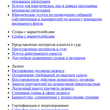
реновации пятиэтажек
Услуги для юридических лиц в рамках программы
реновации пятиэтажек
Юридические услуги по проведению собраний
собственников и нанимателей по вопросу реновации
жилищного фонда
Споры с маркетплейсами
Споры с маркетплейсами
Представление интересов клиента в суде
Представление интересов в суде
Услуги арбитражного юриста
Досудебное разрешение споров и медиация
Лизинг
Расторжение договора лизинга
Оспаривание требований по выплате сальдо
Восстановление действия лизингового договора
Защита поручителей по лизинговым обязательствам
Досрочный выкуп предмета лизинга
Страховые споры в сфере лизинга
Банкротство, сопряжённое с лизинговыми спорами
Сертификация и лицензирование
Сертификация и лицензирование