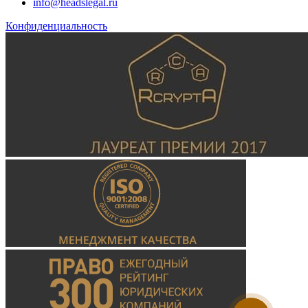
info@headslegal.ru
Конфиденциальность
Консультант
Здравствуйте! Всегда готов
помочь Вам. Напишите мне,
если у вас появятся вопросы.