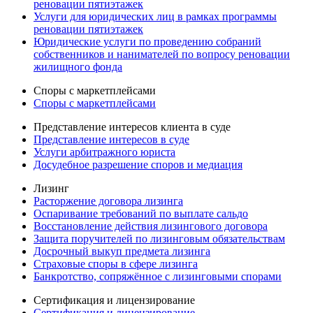
реновации пятиэтажек
Услуги для юридических лиц в рамках программы
реновации пятиэтажек
Юридические услуги по проведению собраний
собственников и нанимателей по вопросу реновации
жилищного фонда
Споры с маркетплейсами
Споры с маркетплейсами
Представление интересов клиента в суде
Представление интересов в суде
Услуги арбитражного юриста
Досудебное разрешение споров и медиация
Лизинг
Расторжение договора лизинга
Оспаривание требований по выплате сальдо
Восстановление действия лизингового договора
Защита поручителей по лизинговым обязательствам
Досрочный выкуп предмета лизинга
Страховые споры в сфере лизинга
Банкротство, сопряжённое с лизинговыми спорами
Сертификация и лицензирование
Сертификация и лицензирование