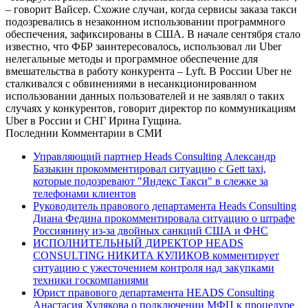
– говорит Вайсер. Схожие случаи, когда сервисы заказа такси
подозревались в незаконном использовании программного
обеспечения, зафиксированы в США. В начале сентября стало
известно, что ФБР заинтересовалось, использовал ли Uber
нелегальные методы и программное обеспечение для
вмешательства в работу конкурента – Lyft. В России Uber не
сталкивался с обвинениями в несанкционированном
использовании данных пользователей и не заявлял о таких
случаях у конкурентов, говорит директор по коммуникациям
Uber в России и СНГ Ирина Гущина.
Последнии Комментарии в СМИ
Управляющий партнер Heads Consulting Александр
Базыкин прокомментировал ситуацию с Gett taxi,
которые подозревают "Яндекс Такси" в слежке за
телефонами клиентов
Руководитель правового департамента Heads Consulting
Диана Федина прокомментировала ситуацию о штрафе
Россиянину из-за двойных санкций США и ФНС
ИСПОЛНИТЕЛЬНЫЙ ДИРЕКТОР HEADS
CONSULTING НИКИТА КУЛИКОВ комментирует
ситуацию с ужесточением контроля над закупками
техники госкомпаниями
Юрист правового департамента HEADS Consulting
Анастасия Худякова о подключении МФЦ к процедуре