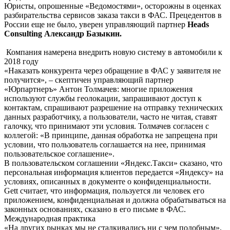
Юристы, опрошенные «Ведомостями», осторожны в оценках
разбирательства сервисов заказа такси в ФАС. Прецедентов в
России еще не было, уверен управляющий партнер
Heads
Consulting Александр Базыкин.
Компания намерена внедрить новую систему в автомобили к
2018 году
«Наказать конкурента через обращение в ФАС у заявителя не
получится», – скептичен управляющий партнер
«Юрпартнеръ» Антон Толмачев: многие приложения
используют службы геолокации, запрашивают доступ к
контактам, спрашивают разрешение на отправку технических
данных разработчику, а пользователи, часто не читая, ставят
галочку, что принимают эти условия. Толмачев согласен с
коллегой: «В принципе, данная обработка не запрещена при
условии, что пользователь соглашается на нее, принимая
пользовательское соглашение».
В пользовательском соглашении «Яндекс.Такси» сказано, что
персональная информация клиентов передается «Яндексу» на
условиях, описанных в документе о конфиденциальности.
Gett считает, что информация, пользуется ли человек его
приложением, конфиденциальная и должна обрабатываться на
законных основаниях, сказано в его письме в ФАС.
Международная практика
«На других рынках мы не сталкивались ни с чем подобным»,