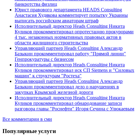
банкротства физлиц
Юрист правового департамента HEADS Consulting
Анастасия Худякова комментирует попытку Украины
выписать российским авиаторам штраф
Исполнительный директор Heads Consulting Никита
Куликов прокомментировал опротестацию прокурорами
4 тыс. незаконных нормативных правовых актов в
области жилищного строительства
Управляющий партнер Heads Consulting Александр
Базыкин прокомментировал работу "Прямой линии"
Генпрокуратуры с бизнесом
Исполнительный директор Heads Consulting Никита
Куликов прокомментировал иск СП Siemens и "Силовых
машин" к структурам "Ростеха"
Управляющий партнер Heads Consulting Александр
Базыкин прокомментировал дело о нарушениях в
закупках Крымской железной дороги
Исполнительный директор Heads Consulting Никита
Куликов прокомментировал обнародование записи
разговора главы "Роснефти" Игоря Сечина с Улюкаевым
Все комментарии в сми
Популярные услуги