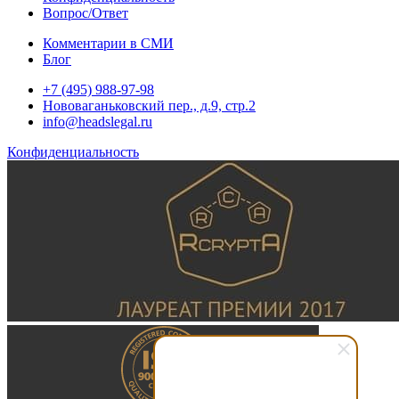
Вопрос/Ответ
Комментарии в СМИ
Блог
+7 (495) 988-97-98
Нововаганьковский пер., д.9, стр.2
info@headslegal.ru
Конфиденциальность