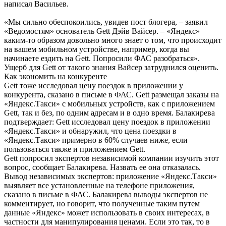
написал Васильев.
«Мы сильно обеспокоились, увидев пост блогера, – заявил
«Ведомостям» основатель Gett Дэйв Вайсер. – «Яндекс»
каким-то образом довольно много знает о том, что происходит
на вашем мобильном устройстве, например, когда вы
начинаете ездить на Gett. Попросили ФАС разобраться».
Ущерб для Gett от такого знания Вайсер затруднился оценить.
Как экономить на конкуренте
Gett тоже исследовал цену поездок в приложении у
конкурента, сказано в письме в ФАС. Gett размещал заказы на
«Яндекс.Такси» с мобильных устройств, как с приложением
Gett, так и без, по одним адресам и в одно время. Балакирева
подтверждает: Gett исследовал цену поездок в приложении
«Яндекс.Такси» и обнаружил, что цена поездки в
«Яндекс.Такси» примерно в 60% случаев ниже, если
пользоваться также и приложением Gett.
Gett попросил экспертов независимой компании изучить этот
вопрос, сообщает Балакирева. Назвать ее она отказалась.
Вывод независимых экспертов: приложение «Яндекс.Такси»
выявляет все установленные на телефоне приложения,
сказано в письме в ФАС. Балакирева выводы экспертов не
комментирует, но говорит, что полученные таким путем
данные «Яндекс» может использовать в своих интересах, в
частности для манипулирования ценами. Если это так, то в