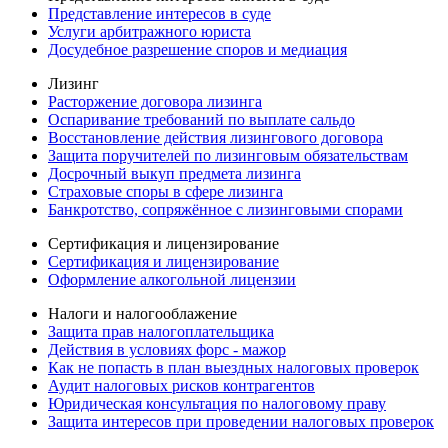
Представление интересов в суде
Услуги арбитражного юриста
Досудебное разрешение споров и медиация
Лизинг
Расторжение договора лизинга
Оспаривание требований по выплате сальдо
Восстановление действия лизингового договора
Защита поручителей по лизинговым обязательствам
Досрочный выкуп предмета лизинга
Страховые споры в сфере лизинга
Банкротство, сопряжённое с лизинговыми спорами
Сертификация и лицензирование
Сертификация и лицензирование
Оформление алкогольной лицензии
Налоги и налогооблажение
Защита прав налогоплательщика
Действия в условиях форс - мажор
Как не попасть в план выездных налоговых проверок
Аудит налоговых рисков контрагентов
Юридическая консультация по налоговому праву
Защита интересов при проведении налоговых проверок