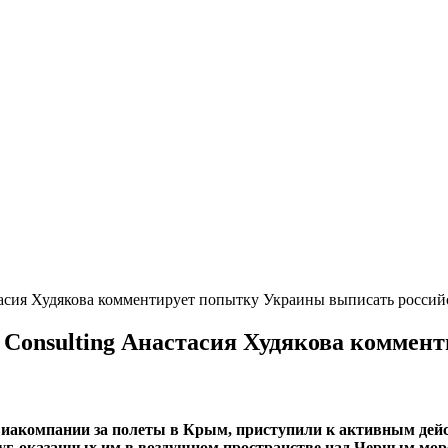
асия Худякова комментирует попытку Украины выписать россий
Consulting Анастасия Худякова коммен
акомпании за полеты в Крым, приступили к активным дейст
слуг, оказанных им в воздушном пространстве над Черным м