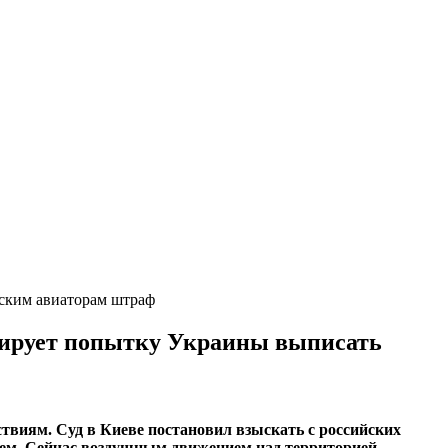
ским авиаторам штраф
тирует попытку Украины выписать
виям. Суд в Киеве постановил взыскать с российских
орем. Сейчас воздушным движением над территорией