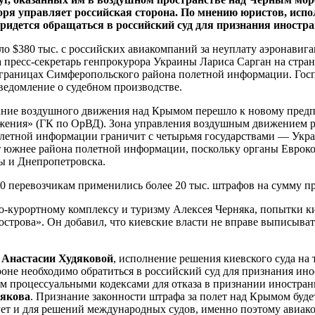
ря управляет российская сторона. По мнению юристов, испо
идется обращаться в российский суд для признания иностра
ло $380 тыс. с российских авиакомпаний за неуплату аэронавиг
 пресс-секретарь генпрокурора Украины Лариса Сарган на стра
границах Симферопольского района полетной информации. Госп
едомление о судебном производстве.
ание воздушного движения над Крымом перешло к новому пред
жения» (ГК по ОрВД). Зона управления воздушным движением р
олетной информации граничит с четырьмя государствами — Укра
жнее района полетной информации, поскольку органы Евроконт
ы и Днепропетровска.
40 перевозчикам применились более 20 тыс. штрафов на сумму п
-курортному комплексу и туризму Алексея Черняка, попытки ки
строва». Он добавил, что киевские власти не вправе выписыва
g
Анастасии Худяковой
, исполнение решения киевского суда на
оне необходимо обратиться в российский суд для признания ин
м процессуальными кодексами для отказа в признании иностранн
якова
. Признание законности штрафа за полет над Крымом бу
ет и для решений международных судов, именно поэтому авиако