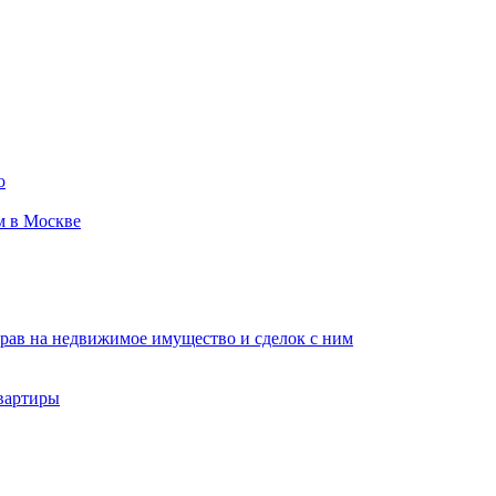
ю
м в Москве
рав на недвижимое имущество и сделок с ним
вартиры