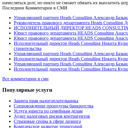
начисляться долг, но никто не сможет обязать их выплатить ш
Последнии Комментарии в СМИ
Управляющий партнер Heads Consulting Александр Базыки
Руководитель правового департамента Heads Consultin
ИСПОЛНИТЕЛЬНЫЙ ДИРЕКТОР HEADS CONSULTING НИКИ
Юрист правового департамента HEADS Consulting Анаст
Юрист правового департамента HEADS Consulting Анаст
Исполнительный директор Heads Consulting Никита Кул
строительства
Управляющий партнер Heads Consulting Александр Базы
Исполнительный директор Heads Consulting Никита Кули
Управляющий партнер Heads Consulting Александр Базык
Исполнительный директор Heads Consulting Никита Кули
Все комментарии в сми
Популярные услуги
Защита прав налогоплательщика
Сопровождение процедуры банкротства
Услуги юриста по семейным делам
Аудит налоговых рисков контрагентов
Страховые споры в сфере лизинга
Комплексное развитие территорий