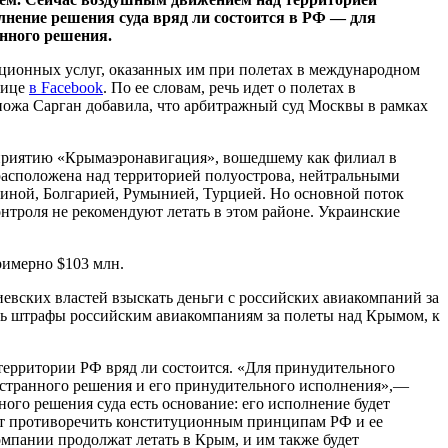
лнение решения суда вряд ли состоится в РФ — для
нного решения.
ационных услуг, оказанных им при полетах в международном
нице
в Facebook
. По ее словам, речь идет о полетах в
ожа Сарган добавила, что арбитражный суд Москвы в рамках
приятию «Крымаэронавигация», вошедшему как филиал в
асположена над территорией полуострова, нейтральными
иной, Болгарией, Румынией, Турцией. Но основной поток
роля не рекомендуют летать в этом районе. Украинские
римерно $103 млн.
евских властей взыскать деньги с российских авиакомпаний за
ть штрафы российским авиакомпаниям за полеты над Крымом, к
 территории РФ вряд ли состоится. «Для принудительного
остранного решения и его принудительного исполнения»,—
ого решения суда есть основание: его исполнение будет
дет противоречить конституционным принципам РФ и ее
мпании продолжат летать в Крым, и им также будет