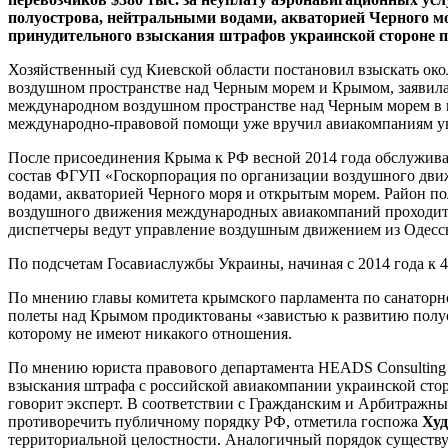
полуострова, нейтральными водами, акваторией Черного мо
принудительного взыскания штрафов украинской стороне пр
Хозяйственный суд Киевской области постановил взыскать око
воздушном пространстве над Черным морем и Крымом, заявила
международном воздушном пространстве над Черным морем в 
международно-правовой помощи уже вручил авиакомпаниям ув
После присоединения Крыма к РФ весной 2014 года обслужив
состав ФГУП «Госкорпорация по организации воздушного дви
водами, акваторией Черного моря и открытым морем. Район п
воздушного движения международных авиакомпаний проходит ю
диспетчеры ведут управление воздушным движением из Одесс
По подсчетам Госавиаслужбы Украины, начиная с 2014 года к 
По мнению главы комитета крымского парламента по санаторно
полеты над Крымом продиктованы «завистью к развитию полуо
которому не имеют никакого отношения.
По мнению юриста правового департамента HEADS Consultin
взыскания штрафа с российской авиакомпании украинской стор
говорит эксперт. В соответствии с Гражданским и Арбитражны
противоречить публичному порядку РФ, отметила госпожа
Худ
территориальной целостности. Аналогичный порядок существу