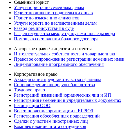
Семейный юрист
Услуги юриста по семейным делам
Юрист по лишению родительских прав
Юрист по взысканию алиментов
Услуги юриста по наследственным делам
Развод без присутствия в суде
Раздел имущества между супругами после развода
Помощь в составлении брачного договора
Авторское право / лицензии и патенты
Интеллектуальная собственность и товарные знаки
Правовое сопровождение регистрации доменных имен
Лицензирование программного обеспечения
Корпоративное право
Аккредитация представительства / филиала
Сопровождение процедуры банкротства
Трудовое право
Регистраций изменений юридических лиц и ИП
Регистрация изменений в учредительных документах
Регистрация ООО
Восстановление организации в ЕГРЮЛ
Регистрация обособленных подразделений
Сделки с участием иностранных лиц
Комплектование штата сотрудников