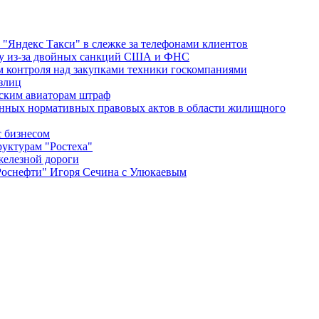
 "Яндекс Такси" в слежке за телефонами клиентов
ину из-за двойных санкций США и ФНС
роля над закупками техники госкомпаниями
злиц
ским авиаторам штраф
конных нормативных правовых актов в области жилищного
с бизнесом
руктурам "Ростеха"
железной дороги
"Роснефти" Игоря Сечина с Улюкаевым