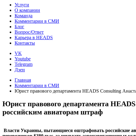
Услуги
О компании
Команда
Комментарии в СМИ
Блог
Вопрос/Ответ
Карьера в HEADS
Контакты
VK
Youtube
Telegram
Дэен
Главная
Комментарии в СМИ
Юрист правового департамента HEADS Consulting Анаст
Юрист правового департамента HEADS 
российским авиаторам штраф
Власти Украины, пытающиеся оштрафовать российские ави
перевозчиков $380 тыс. за неуплату аэронавигационных у