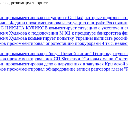
трафы, резюмирует юрист.
н прокомментировал ситуацию с Gett taxi, которые подозревают
g Диана Федина прокомментировала ситуацию о штрафе Россиян
ТА КУЛИКОВ комментирует ситуацию с ужесточением конт
асия Худякова о подключении МФЦ к процедуре банкротства фи
асия Худякова комментирует попытку Украины выписать россий
иков прокомментировал опротестацию прокурорами 4 тыс. неза
кин прокомментировал работу "Прямой линии" Генпрокуратуры 
ков прокомментировал иск СП Siemens и "Силовых машин" к ст
ин прокомментировал дело о нарушениях в закупках Крымской 
ков прокомментировал обнародование записи разговора главы 