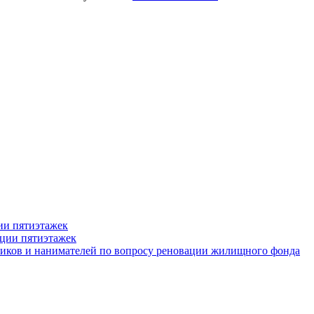
ии пятиэтажек
ации пятиэтажек
иков и нанимателей по вопросу реновации жилищного фонда