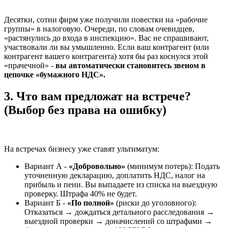
Десятки, сотни фирм уже получили повестки на «рабочие
группы» в налоговую. Очереди, по словам очевидцев,
«растянулись до входа в инспекцию». Вас не спрашивают,
участвовали ли вы умышленно. Если ваш контрагент (или
контрагент вашего контрагента) хотя бы раз коснулся этой
«прачечной» -
вы автоматически становитесь звеном в
цепочке «бумажного НДС».
3. Что вам предложат на встрече?
(Выбор без права на ошибку)
На встречах бизнесу уже ставят ультиматум:
Вариант А -
«Добровольно»
(минимум потерь): Подать
уточненную декларацию, доплатить НДС, налог на
прибыль и пени. Вы выпадаете из списка на выездную
проверку. Штрафа 40% не будет.
Вариант Б -
«По полной»
(риски до уголовного):
Отказаться → дождаться детального расследования →
выездной проверки → доначислений со штрафами →