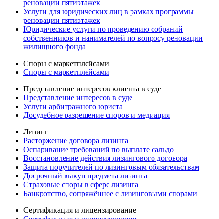
реновации пятиэтажек
Услуги для юридических лиц в рамках программы
реновации пятиэтажек
Юридические услуги по проведению собраний
собственников и нанимателей по вопросу реновации
жилищного фонда
Споры с маркетплейсами
Споры с маркетплейсами
Представление интересов клиента в суде
Представление интересов в суде
Услуги арбитражного юриста
Досудебное разрешение споров и медиация
Лизинг
Расторжение договора лизинга
Оспаривание требований по выплате сальдо
Восстановление действия лизингового договора
Защита поручителей по лизинговым обязательствам
Досрочный выкуп предмета лизинга
Страховые споры в сфере лизинга
Банкротство, сопряжённое с лизинговыми спорами
Сертификация и лицензирование
Сертификация и лицензирование