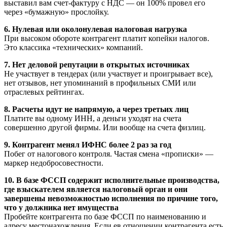
выставил вам счет-фактуру с НДС — он 100% провел его
через «бумажную» прослойку.
6. Нулевая или околонулевая налоговая нагрузка
При высоком обороте контрагент платит копейки налогов.
Это классика «технических» компаний.
7. Нет деловой репутации в открытых источниках
Не участвует в тендерах (или участвует и проигрывает все),
нет отзывов, нет упоминаний в профильных СМИ или
отраслевых рейтингах.
8. Расчеты идут не напрямую, а через третьих лиц
Платите вы одному ИНН, а деньги уходят на счета
совершенно другой фирмы. Или вообще на счета физлиц.
9. Контрагент менял ИФНС более 2 раз за год
Побег от налогового контроля. Частая смена «прописки» —
маркер недобросовестности.
10. В базе ФССП содержит исполнительные производства,
где взыскателем является налоговый орган и они
завершены невозможностью исполнения по причине того,
что у должника нет имущества
Пробейте контрагента по базе ФССП по наименованию и
адресу местонахождения. Если ев отношении контрагента есть