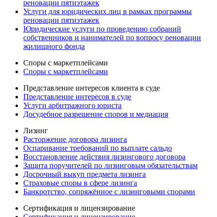
реновации пятиэтажек
Услуги для юридических лиц в рамках программы
реновации пятиэтажек
Юридические услуги по проведению собраний
собственников и нанимателей по вопросу реновации
жилищного фонда
Споры с маркетплейсами
Споры с маркетплейсами
Представление интересов клиента в суде
Представление интересов в суде
Услуги арбитражного юриста
Досудебное разрешение споров и медиация
Лизинг
Расторжение договора лизинга
Оспаривание требований по выплате сальдо
Восстановление действия лизингового договора
Защита поручителей по лизинговым обязательствам
Досрочный выкуп предмета лизинга
Страховые споры в сфере лизинга
Банкротство, сопряжённое с лизинговыми спорами
Сертификация и лицензирование
Сертификация и лицензирование