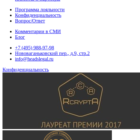
Программа лояльности
Конфиденциальность
Вопрос/Ответ
Комментарии в СМИ
Блог
+7 (495) 988-97-98
Нововаганьковский пер., д.9, стр.2
info@headslegal.ru
Конфиденциальность