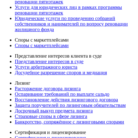
реновации пятиэтажек
Услуги для юридических лиц в рамках программы
реновации пятиэтажек
Юридические услуги по проведению собраний
собственников и нанимателей по вопросу реновации
жилищного фонда
Споры с маркетплейсами
Споры с маркетплейсами
Представление интересов клиента в суде
Представление интересов в суде
Услуги арбитражного юриста
Досудебное разрешение споров и медиация
Лизинг
Расторжение договора лизинга
Оспаривание требований по выплате сальдо
Восстановление действия лизингового договора
Защита поручителей по лизинговым обязательствам
Досрочный выкуп предмета лизинга
Страховые споры в сфере лизинга
Банкротство, сопряжённое с лизинговыми спорами
Сертификация и лицензирование
Сертификация и лицензирование