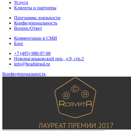
Услуги
Клиенты и партнеры
Программа лояльности
Конфиденциальность
Вопрос/Ответ
Комментарии в СМИ
Блог
+7 (495) 988-97-98
Нововаганьковский пер., д.9, стр.2
info@headslegal.ru
Конфиденциальность