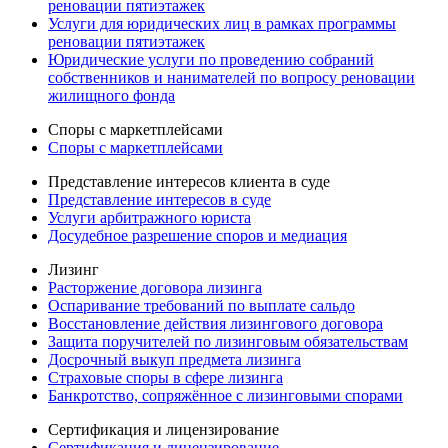
реновации пятиэтажек
Услуги для юридических лиц в рамках программы
реновации пятиэтажек
Юридические услуги по проведению собраний
собственников и нанимателей по вопросу реновации
жилищного фонда
Споры с маркетплейсами
Споры с маркетплейсами
Представление интересов клиента в суде
Представление интересов в суде
Услуги арбитражного юриста
Досудебное разрешение споров и медиация
Лизинг
Расторжение договора лизинга
Оспаривание требований по выплате сальдо
Восстановление действия лизингового договора
Защита поручителей по лизинговым обязательствам
Досрочный выкуп предмета лизинга
Страховые споры в сфере лизинга
Банкротство, сопряжённое с лизинговыми спорами
Сертификация и лицензирование
Сертификация и лицензирование