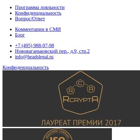
Программа лояльности
Конфиденциальность
Вопрос/Ответ
Комментарии в СМИ
Блог
+7 (495) 988-97-98
Нововаганьковский пер., д.9, стр.2
info@headslegal.ru
Конфиденциальность