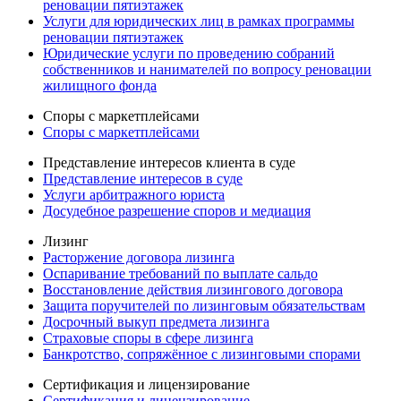
реновации пятиэтажек
Услуги для юридических лиц в рамках программы
реновации пятиэтажек
Юридические услуги по проведению собраний
собственников и нанимателей по вопросу реновации
жилищного фонда
Споры с маркетплейсами
Споры с маркетплейсами
Представление интересов клиента в суде
Представление интересов в суде
Услуги арбитражного юриста
Досудебное разрешение споров и медиация
Лизинг
Расторжение договора лизинга
Оспаривание требований по выплате сальдо
Восстановление действия лизингового договора
Защита поручителей по лизинговым обязательствам
Досрочный выкуп предмета лизинга
Страховые споры в сфере лизинга
Банкротство, сопряжённое с лизинговыми спорами
Сертификация и лицензирование
Сертификация и лицензирование