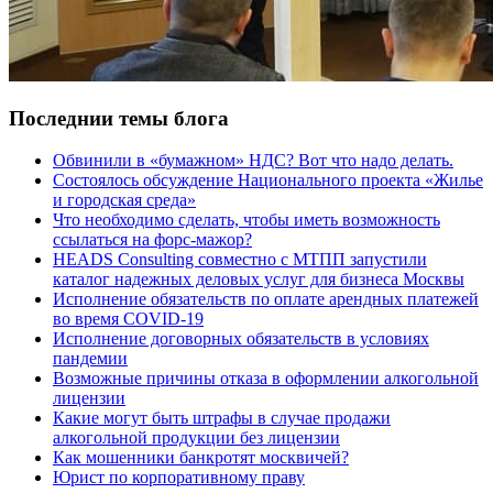
Последнии темы блога
Обвинили в «бумажном» НДС? Вот что надо делать.
Состоялось обсуждение Национального проекта «Жилье
и городская среда»
Что необходимо сделать, чтобы иметь возможность
ссылаться на форс-мажор?
HEADS Consulting совместно с МТПП запустили
каталог надежных деловых услуг для бизнеса Москвы
Исполнение обязательств по оплате арендных платежей
во время COVID-19
Исполнение договорных обязательств в условиях
пандемии
Возможные причины отказа в оформлении алкогольной
лицензии
Какие могут быть штрафы в случае продажи
алкогольной продукции без лицензии
Как мошенники банкротят москвичей?
Юрист по корпоративному праву