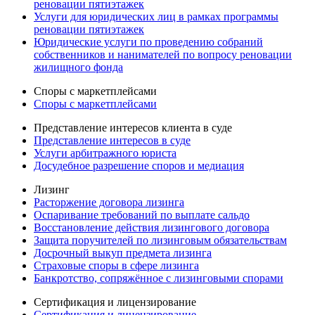
реновации пятиэтажек
Услуги для юридических лиц в рамках программы
реновации пятиэтажек
Юридические услуги по проведению собраний
собственников и нанимателей по вопросу реновации
жилищного фонда
Споры с маркетплейсами
Споры с маркетплейсами
Представление интересов клиента в суде
Представление интересов в суде
Услуги арбитражного юриста
Досудебное разрешение споров и медиация
Лизинг
Расторжение договора лизинга
Оспаривание требований по выплате сальдо
Восстановление действия лизингового договора
Защита поручителей по лизинговым обязательствам
Досрочный выкуп предмета лизинга
Страховые споры в сфере лизинга
Банкротство, сопряжённое с лизинговыми спорами
Сертификация и лицензирование
Сертификация и лицензирование