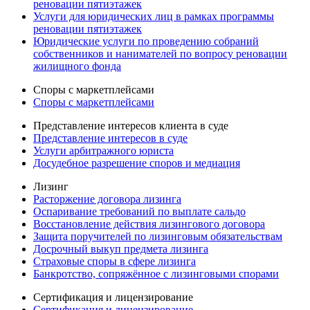
реновации пятиэтажек
Услуги для юридических лиц в рамках программы
реновации пятиэтажек
Юридические услуги по проведению собраний
собственников и нанимателей по вопросу реновации
жилищного фонда
Споры с маркетплейсами
Споры с маркетплейсами
Представление интересов клиента в суде
Представление интересов в суде
Услуги арбитражного юриста
Досудебное разрешение споров и медиация
Лизинг
Расторжение договора лизинга
Оспаривание требований по выплате сальдо
Восстановление действия лизингового договора
Защита поручителей по лизинговым обязательствам
Досрочный выкуп предмета лизинга
Страховые споры в сфере лизинга
Банкротство, сопряжённое с лизинговыми спорами
Сертификация и лицензирование
Сертификация и лицензирование