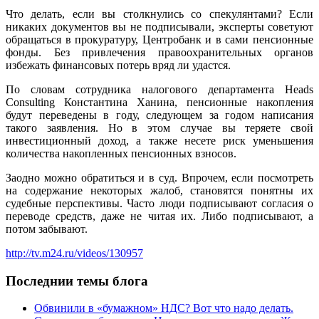
Что делать, если вы столкнулись со спекулянтами? Если
никаких документов вы не подписывали, эксперты советуют
обращаться в прокуратуру, Центробанк и в сами пенсионные
фонды. Без привлечения правоохранительных органов
избежать финансовых потерь вряд ли удастся.
По словам сотрудника налогового департамента Heads
Consulting Константина Ханина, пенсионные накопления
будут переведены в году, следующем за годом написания
такого заявления. Но в этом случае вы теряете свой
инвестиционный доход, а также несете риск уменьшения
количества накопленных пенсионных взносов.
Заодно можно обратиться и в суд. Впрочем, если посмотреть
на содержание некоторых жалоб, становятся понятны их
судебные перспективы. Часто люди подписывают согласия о
переводе средств, даже не читая их. Либо подписывают, а
потом забывают.
http://tv.m24.ru/videos/130957
Последнии темы блога
Обвинили в «бумажном» НДС? Вот что надо делать.