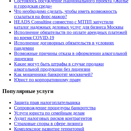
Состоялось обсуждение Национального проекта «Жилье
и городская среда»
Что необходимо сделать, чтобы иметь возможность
ссылаться на форс-мажор?
HEADS Consulting совместно с МТПП запустили
каталог надежных деловых услуг для бизнеса Москвы
Исполнение обязательств по оплате арендных платежей
во время COVID-19
Исполнение договорных обязательств в условиях
пандемии
Возможные причины отказа в оформлении алкогольной
лицензии
Какие могут быть штрафы в случае продажи
алкогольной продукции без лицензии
Как мошенники банкротят москвичей?
Юрист по корпоративному праву
Популярные услуги
Защита прав налогоплательщика
Сопровождение процедуры банкротства
Услуги юриста по семейным делам
Аудит налоговых рисков контрагентов
Страховые споры в сфере лизинга
Комплексное развитие территорий