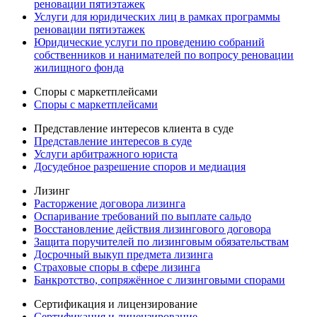
реновации пятиэтажек
Услуги для юридических лиц в рамках программы
реновации пятиэтажек
Юридические услуги по проведению собраний
собственников и нанимателей по вопросу реновации
жилищного фонда
Споры с маркетплейсами
Споры с маркетплейсами
Представление интересов клиента в суде
Представление интересов в суде
Услуги арбитражного юриста
Досудебное разрешение споров и медиация
Лизинг
Расторжение договора лизинга
Оспаривание требований по выплате сальдо
Восстановление действия лизингового договора
Защита поручителей по лизинговым обязательствам
Досрочный выкуп предмета лизинга
Страховые споры в сфере лизинга
Банкротство, сопряжённое с лизинговыми спорами
Сертификация и лицензирование
Сертификация и лицензирование