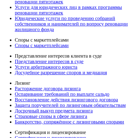
реновации пятиэтажек
Услуги для юридических лиц в рамках программы
реновации пятиэтажек
Юридические услуги по проведению собраний
собственников и нанимателей по вопросу реновации
жилищного фонда
Споры с маркетплейсами
Споры с маркетплейсами
Представление интересов клиента в суде
Представление интересов в суде
Услуги арбитражного юриста
Досудебное разрешение споров и медиация
Лизинг
Расторжение договора лизинга
Оспаривание требований по выплате сальдо
Восстановление действия лизингового договора
Защита поручителей по лизинговым обязательствам
Досрочный выкуп предмета лизинга
Страховые споры в сфере лизинга
Банкротство, сопряжённое с лизинговыми спорами
Сертификация и лицензирование
Сертификация и лицензирование