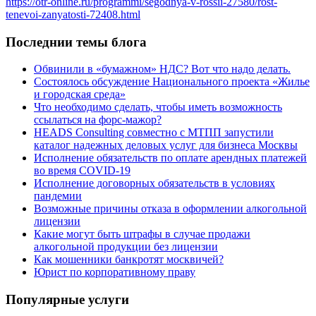
https://otr-online.ru/programmi/segodnya-v-rossii-27580/rost-
tenevoi-zanyatosti-72408.html
Последнии темы блога
Обвинили в «бумажном» НДС? Вот что надо делать.
Состоялось обсуждение Национального проекта «Жилье
и городская среда»
Что необходимо сделать, чтобы иметь возможность
ссылаться на форс-мажор?
HEADS Consulting совместно с МТПП запустили
каталог надежных деловых услуг для бизнеса Москвы
Исполнение обязательств по оплате арендных платежей
во время COVID-19
Исполнение договорных обязательств в условиях
пандемии
Возможные причины отказа в оформлении алкогольной
лицензии
Какие могут быть штрафы в случае продажи
алкогольной продукции без лицензии
Как мошенники банкротят москвичей?
Юрист по корпоративному праву
Популярные услуги